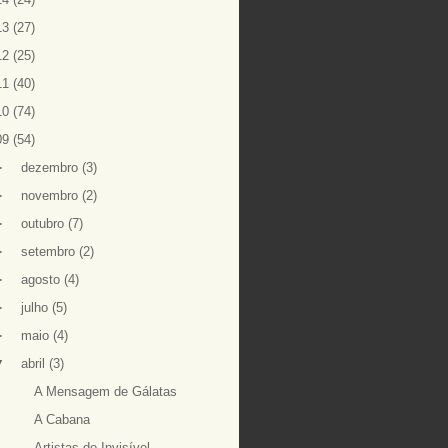
13
(27)
12
(25)
11
(40)
10
(74)
09
(54)
►
dezembro
(3)
►
novembro
(2)
►
outubro
(7)
►
setembro
(2)
►
agosto
(4)
►
julho
(5)
►
maio
(4)
▼
abril
(3)
A Mensagem de Gálatas
A Cabana
Artistas do Invisível