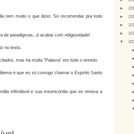
►
20
ão tem muito o que dizer. Só recomendar pra todo
►
20
►
20
►
20
ra de paradigmas...é acabar com religiosidade!
▼
20
iz no texto.
itados, mas há muita "Palavra" em todo o enredo.
oblema é que eu só consigo chamar o Espírito Santo
dão infindável e sua misericórdia que se renova a
ível