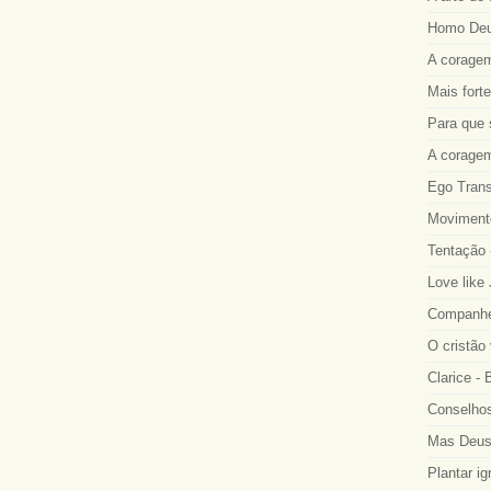
Homo Deus
A coragem
Mais fort
Para que 
A coragem
Ego Trans
Movimento
Tentação 
Love like
Companhei
O cristão
Clarice -
Conselhos
Mas Deus
Plantar ig