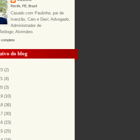
Recife, PE, Brazil
Casado com Paulinha; pai de
Ivanzão, Caio e Davi; Advogado,
Administrador de
ólogo; Alvirrubro.
l completo
uivo do blog
23
(2)
21
(4)
20
(3)
19
(10)
18
(36)
17
(30)
16
(23)
15
(25)
14
(24)