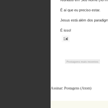
É aí que eu preciso estar.
Jesus está além dos paradigm
É isso!
Postagens mais recentes
Assinar:
Postagens (Atom)