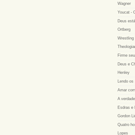
Wagner
Youcat - 
Deus está
Ortberg
Wrestling 
Theologia
Firme seu
Deus e Ch
Henley
Lendo os 
Amar como
A verdadei
Esdras e 
Gordon Li
Quatro ho
Lopes