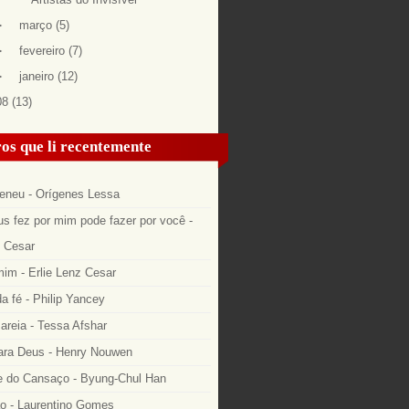
►
março
(5)
►
fevereiro
(7)
►
janeiro
(12)
08
(13)
os que li recentemente
eneu - Orígenes Lessa
s fez por mim pode fazer por você -
z Cesar
im - Erlie Lenz Cesar
a fé - Philip Yancey
areia - Tessa Afshar
ara Deus - Henry Nouwen
 do Cansaço - Byung-Chul Han
o - Laurentino Gomes