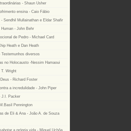
traordinárias - Shaun Usher
ofrimento ensina - Caio Fábio
- Sendhil Mullainathan e Eldar Shafir
 Human - John Behr
ocional de Pedro - Michael Card
Chip Heath e Dan Heath
 Testemunhos diversos
as no Holocausto -Nessim Hamaoui
 T. Wright
Deus - Richard Foster
ntra a incredulidade - John Piper
 J.I. Packer
M.Basil Pennington
as de Eli & Ana - João A. de Souza
sabotar a própria vida - Miguel Uchôa