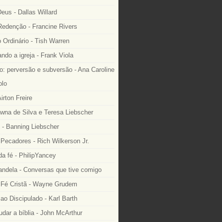
eus - Dallas Willard
edenção - Francine Rivers
o Ordinário - Tish Warren
ndo a igreja - Frank Viola
: perversão e subversão - Ana Caroline
lo
irton Freire
wna de Silva e Teresa Liebscher
 - Banning Liebscher
Pecadores - Rich Wilkerson Jr.
a fé - PhilipYancey
ndela - Conversas que tive comigo
Fé Cristã - Wayne Grudem
o Discipulado - Karl Barth
dar a bíblia - John McArthur