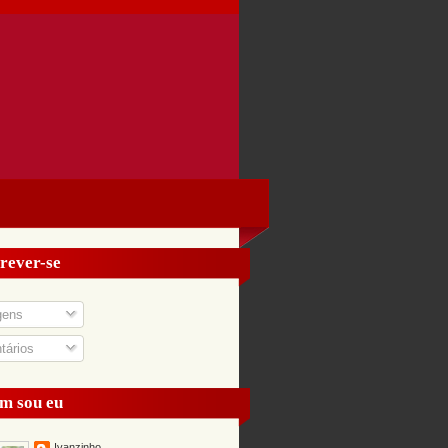
rever-se
gens
ários
m sou eu
Ivanzinho