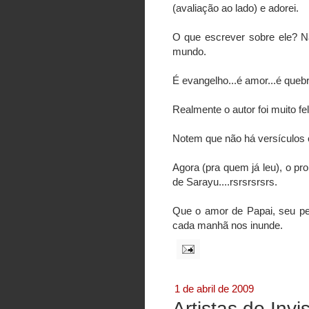
(avaliação ao lado) e adorei.
O que escrever sobre ele? N
mundo.
É evangelho...é amor...é queb
Realmente o autor foi muito fel
Notem que não há versículos c
Agora (pra quem já leu), o pr
de Sarayu....rsrsrsrsrs.
Que o amor de Papai, seu per
cada manhã nos inunde.
1 de abril de 2009
Artistas do Invis