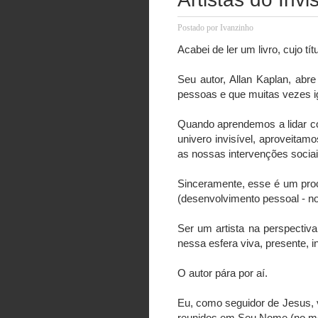
Postado por
Ivanzinho
Acabei de ler um livro, cujo t
Seu autor, Allan Kaplan, abr
pessoas e que muitas vezes ig
Quando aprendemos a lidar c
univero invisível, aproveitam
as nossas intervenções sociai
Sinceramente, esse é um pro
(desenvolvimento pessoal - no
Ser um artista na perspectiva
nessa esfera viva, presente, 
O autor pára por aí.
Eu, como seguidor de Jesus, v
reunidos em Seu Nome (no meio 