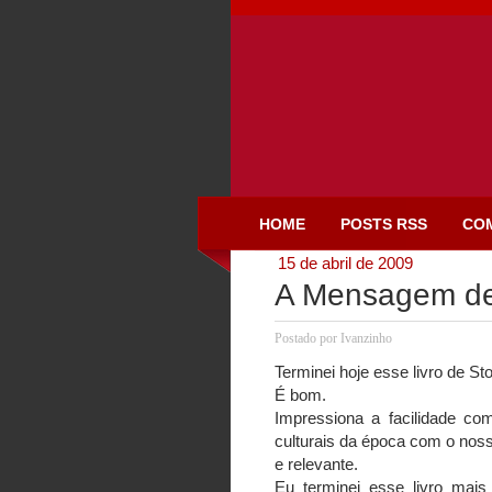
HOME
POSTS RSS
CO
15 de abril de 2009
A Mensagem de
Postado por
Ivanzinho
Terminei hoje esse livro de Sto
É bom.
Impressiona a facilidade co
culturais da época com o nosso
e relevante.
Eu terminei esse livro mai