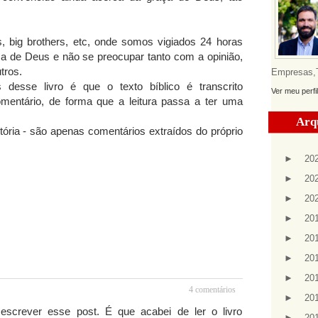
 big brothers, etc, onde somos vigiados 24 horas
ça de Deus e não se preocupar tanto com a opinião,
tros.
Empresas,Te
 desse livro é que o texto bíblico é transcrito
Ver meu perfi
omentário, de forma que a leitura passa a ter uma
Arq
ria - são apenas comentários extraídos do próprio
►
20
►
20
►
20
►
20
►
20
►
20
►
20
4 comentários
►
20
screver esse post. É que acabei de ler o livro
►
20