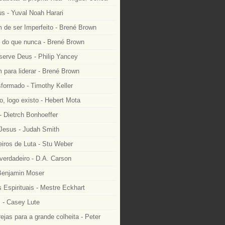
 - Yuval Noah Harari
 de ser Imperfeito - Brené Brown
e do que nunca - Brené Brown
serve Deus - Philip Yancey
 para liderar - Brené Brown
formado - Timothy Keller
, logo existo - Hebert Mota
- Dietrch Bonhoeffer
 Jesus - Judah Smith
ros de Luta - Stu Weber
 verdadeiro - D.A. Carson
 Benjamin Moser
 Espirituais - Mestre Eckhart
 - Casey Lute
rejas para a grande colheita - Peter