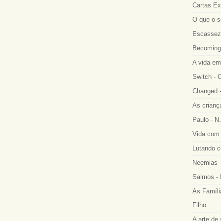
Cartas Ex
O que o s
Escassez 
Becoming
A vida em
Switch - 
Changed -
As crianç
Paulo - N.
Vida com 
Lutando co
Neemias -
Salmos - 
As Famíli
Filho
A arte de 