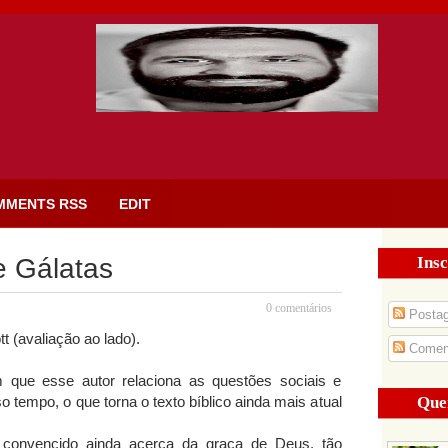
MMENTS RSS
EDIT
Insc
 Gálatas
0 comentários
Posta
tt (avaliação ao lado).
Coment
m que esse autor relaciona as questões sociais e
Que
 tempo, o que torna o texto bíblico ainda mais atual
s convencido ainda acerca da graça de Deus, tão