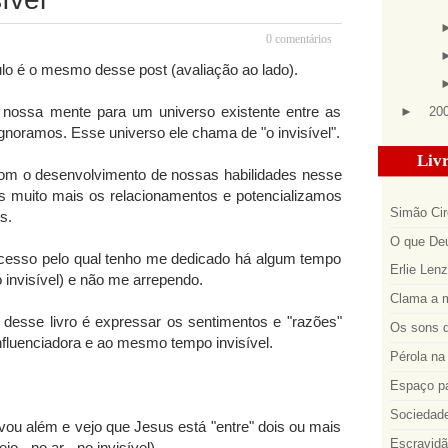
0 comentários
ítulo é o mesmo desse post (avaliação ao lado).
e nossa mente para um universo existente entre as
►
20
noramos. Esse universo ele chama de "o invisível".
Livr
om o desenvolvimento de nossas habilidades nesse
os muito mais os relacionamentos e potencializamos
Simão Cir
s.
O que Deu
cesso pelo qual tenho me dedicado há algum tempo
Erlie Len
 invisível) e não me arrependo.
Clama a m
 desse livro é expressar os sentimentos e "razões"
Os sons d
influenciadora e ao mesmo tempo invisível.
Pérola na 
Espaço p
Sociedade
ou além e vejo que Jesus está "entre" dois ou mais
Escravidã
- no ar - no invisível).