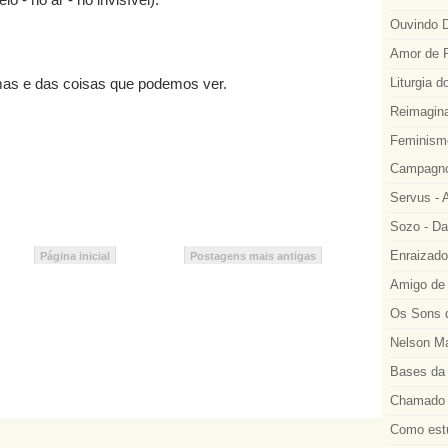
Ouvindo D
Amor de R
as e das coisas que podemos ver.
Liturgia d
Reimagina
Feminismo
Campagno
Servus - A
Sozo - Da
Enraizado
Página inicial
Postagens mais antigas
Amigo de 
Os Sons d
Nelson Ma
Bases da 
Chamado a
Como estu