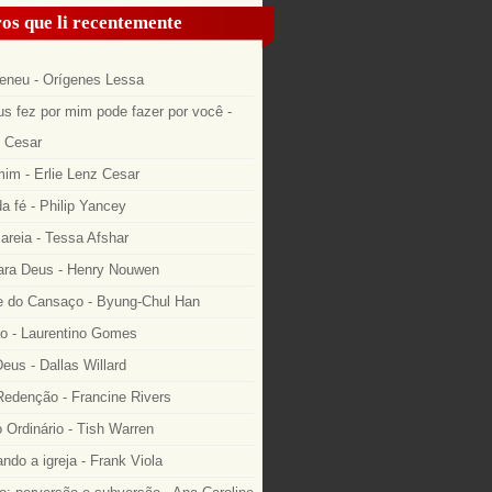
os que li recentemente
eneu - Orígenes Lessa
s fez por mim pode fazer por você -
z Cesar
im - Erlie Lenz Cesar
a fé - Philip Yancey
areia - Tessa Afshar
ara Deus - Henry Nouwen
 do Cansaço - Byung-Chul Han
o - Laurentino Gomes
eus - Dallas Willard
edenção - Francine Rivers
o Ordinário - Tish Warren
ndo a igreja - Frank Viola