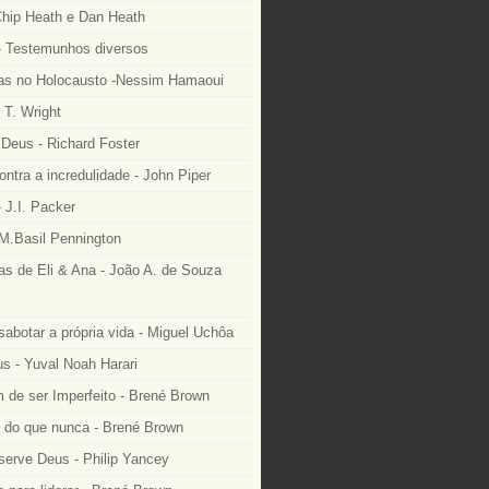
Chip Heath e Dan Heath
 Testemunhos diversos
as no Holocausto -Nessim Hamaoui
 T. Wright
Deus - Richard Foster
ntra a incredulidade - John Piper
 J.I. Packer
M.Basil Pennington
as de Eli & Ana - João A. de Souza
sabotar a própria vida - Miguel Uchôa
 - Yuval Noah Harari
 de ser Imperfeito - Brené Brown
e do que nunca - Brené Brown
serve Deus - Philip Yancey