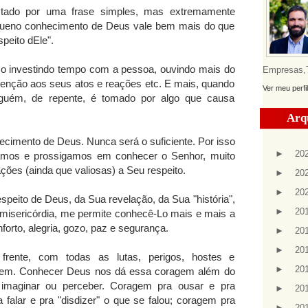
ctado por uma frase simples, mas extremamente
equeno conhecimento de Deus vale bem mais do que
peito dEle".
 investindo tempo com a pessoa, ouvindo mais do
Empresas,Te
tenção aos seus atos e reações etc. E mais, quando
Ver meu perfi
guém, de repente, é tomado por algo que causa
Arq
ecimento de Deus. Nunca será o suficiente. Por isso
►
20
mos e prossigamos em conhecer o Senhor, muito
ões (ainda que valiosas) a Seu respeito.
►
20
►
20
speito de Deus, da Sua revelação, da Sua "história",
►
20
misericórdia, me permite conhecê-Lo mais e mais a
forto, alegria, gozo, paz e segurança.
►
20
►
20
frente, com todas as lutas, perigos, hostes e
►
20
agem. Conhecer Deus nos dá essa coragem além do
maginar ou perceber. Coragem pra ousar e pra
►
20
a falar e pra "disdizer" o que se falou; coragem pra
►
20