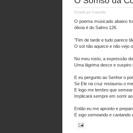
O Sorriso da Co
Postado por
Ivanzinho
O poema musicado abaixo trans
óbvia é do Salmo 126.
"Fim de tarde e tudo parece tão
O sol não aquece e não vejo o
No meu rosto, a expressão do
Uma lágrima desce e suspiro 
E eu pergunto ao Senhor o por
Se Ele na cruz restaurou o me
E logo me lembro que semear 
Implicará sempre em sorrir ao
Então eu me apronto e preparo
E sigo semeando e cantando 