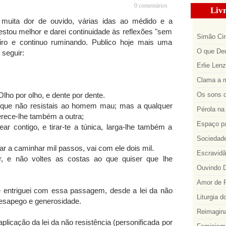
0 comentários
Livr
muita dor de ouvido, várias idas ao médido e a
stou melhor e darei continuidade às reflexões "sem
Simão Cir
tiro e continuo ruminando. Publico hoje mais uma
O que Deu
seguir:
Erlie Len
Clama a m
Olho por olho, e dente por dente.
Os sons d
 que não resistais ao homem mau; mas a qualquer
Pérola na 
ferece-lhe também a outra;
Espaço p
ear contigo, e tirar-te a túnica, larga-lhe também a
Sociedade
gar a caminhar mil passos, vai com ele dois mil.
Escravidã
, e não voltes as costas ao que quiser que lhe
Ouvindo D
Amor de R
entriguei com essa passagem, desde a lei da não
Liturgia d
desapego e generosidade.
Reimagina
plicação da lei da não resistência (personificada por