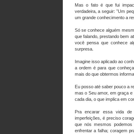
Mas o fato é que fui impa
verdadeira, a seguir: "Um p
um grande conhecimento a res
Só se conhece alguém mesmo
que falando, prestando bem a
você pensa que conhece al
surpresa.
Imagine isso aplicado ao conh
a ordem é para que conheça
mais do que obtermos informaç
Eu posso até saber pouco a re
mas o Seu amor, em graça e 
cada dia, o que implica em con
Pra encarar essa vida de 
imperfeições, é preciso cor
que nós mesmos podemos i
enfrentar a falha; coragem pr