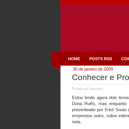
HOME
POSTS RSS
CO
30 de janeiro de 2009
Conhecer e Pr
Postado por
Ivanzinho
Estou lendo agora dois livro
Dona Ruth), mas enquanto e
presenteado por Fred Souto 
emprestou outro, sobre intim
nota.