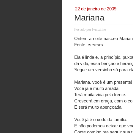
22 de janeiro de 2009
Mariana
Postado por
Ivanzinho
Ontem a noite nasceu Mariana, 
Fonte. rsrsrsrs
Ela é linda e, a princípio, p
da vida, essa bênção e heran
Segue um versinho só para ela
Mariana, você é um presente!
Você já é muito amada.
Terá muita vida pela frente.
Crescerá em graça, com o co
E será muito abençoada!
Você já é o xodó da família.
E não podemos deixar que vo
Conte comigo pra seguir sua tr