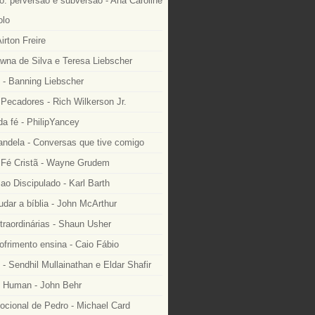
: perversão e subversão - Ana Caroline
lo
irton Freire
wna de Silva e Teresa Liebscher
 - Banning Liebscher
Pecadores - Rich Wilkerson Jr.
a fé - PhilipYancey
ndela - Conversas que tive comigo
Fé Cristã - Wayne Grudem
o Discipulado - Karl Barth
dar a bíblia - John McArthur
traordinárias - Shaun Usher
ofrimento ensina - Caio Fábio
- Sendhil Mullainathan e Eldar Shafir
 Human - John Behr
ocional de Pedro - Michael Card