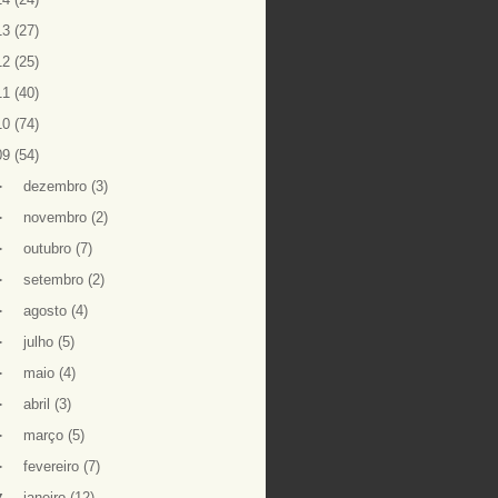
13
(27)
12
(25)
11
(40)
10
(74)
09
(54)
►
dezembro
(3)
►
novembro
(2)
►
outubro
(7)
►
setembro
(2)
►
agosto
(4)
►
julho
(5)
►
maio
(4)
►
abril
(3)
►
março
(5)
►
fevereiro
(7)
▼
janeiro
(12)