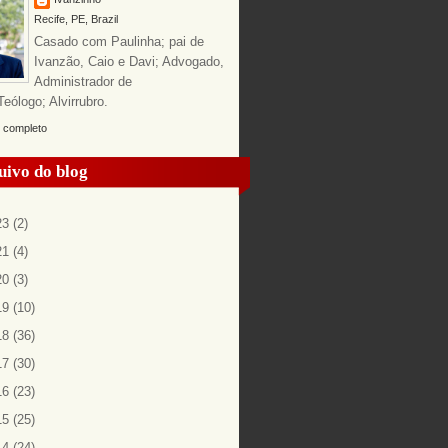
Recife, PE, Brazil
Casado com Paulinha; pai de
Ivanzão, Caio e Davi; Advogado,
Administrador de
ólogo; Alvirrubro.
l completo
uivo do blog
23
(2)
21
(4)
20
(3)
19
(10)
18
(36)
17
(30)
16
(23)
15
(25)
14
(24)