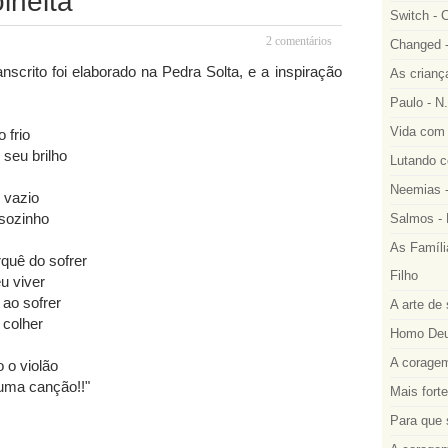
lheita
Switch - 
2 comentários
Changed -
crito foi elaborado na Pedra Solta, e a inspiração
As crianç
Paulo - N.
Vida com 
 frio
 seu brilho
Lutando co
Neemias -
 vazio
sozinho
Salmos - 
As Famíli
quê do sofrer
Filho
u viver
ao sofrer
A arte de 
 colher
Homo Deus
A coragem
 o violão
uma canção!!"
Mais fort
Para que 