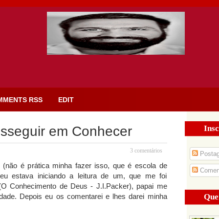
MMENTS RSS
EDIT
Insc
osseguir em Conhecer
3 comentários
Posta
s (não é prática minha fazer isso, que é escola de
Coment
u estava iniciando a leitura de um, que me foi
(O Conhecimento de Deus - J.I.Packer), papai me
Que
idade. Depois eu os comentarei e lhes darei minha