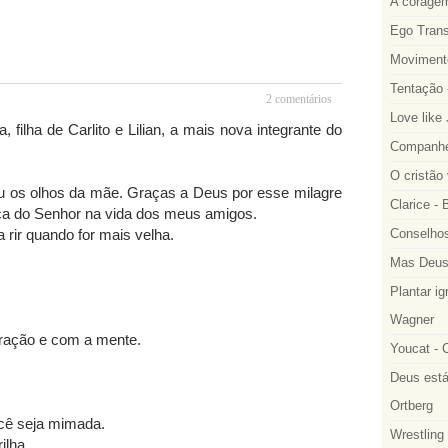
A coragem
Ego Trans
Movimento
Tentação 
2 comentários
Love like
filha de Carlito e Lilian, a mais nova integrante do
Companhei
O cristão
uxou os olhos da mãe. Graças a Deus por esse milagre
Clarice -
ça do Senhor na vida dos meus amigos.
 rir quando for mais velha.
Conselhos
Mas Deus
Plantar ig
Wagner
ração e com a mente.
Youcat - 
Deus está
Ortberg
cê seja mimada.
Wrestling 
ilha.