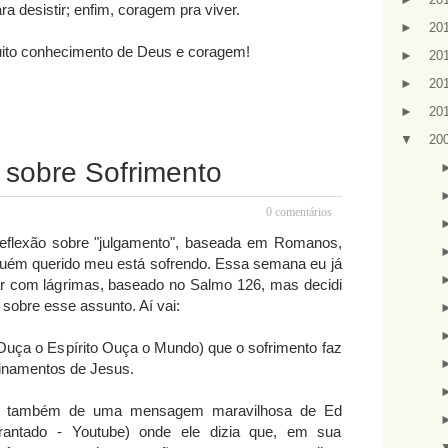
a desistir; enfim, coragem pra viver.
►
20
ito conhecimento de Deus e coragem!
►
20
►
20
►
20
▼
20
sobre Sofrimento
0 comentários
reflexão sobre "julgamento", baseada em Romanos,
guém querido meu está sofrendo. Essa semana eu já
r com lágrimas, baseado no Salmo 126, mas decidi
 sobre esse assunto. Aí vai:
Ouça o Espírito Ouça o Mundo) que o sofrimento faz
sinamentos de Jesus.
me também de uma mensagem maravilhosa de Ed
rantado - Youtube) onde ele dizia que, em sua