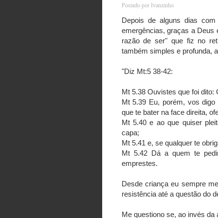
Postado por
Ivanzinho
Depois de alguns dias com 
emergências, graças a Deus e
razão de ser" que fiz no re
também simples e profunda, a 
"Diz Mt:5 38-42:
Mt 5.38 Ouvistes que foi dito: 
Mt 5.39 Eu, porém, vos digo
que te bater na face direita, o
Mt 5.40 e ao que quiser pleit
capa;
Mt 5.41 e, se qualquer te obri
Mt 5.42 Dá a quem te pedir
emprestes.
Desde criança eu sempre me 
resistência até a questão do 
Me questiono se, ao invés da a