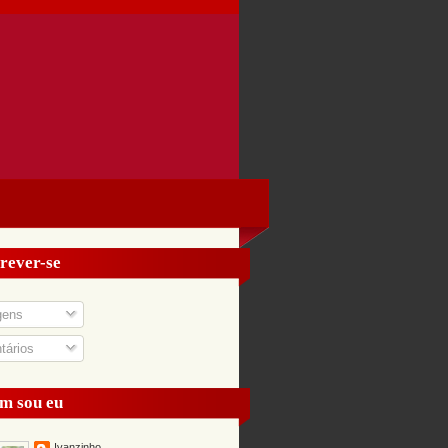
rever-se
gens
ários
m sou eu
Ivanzinho