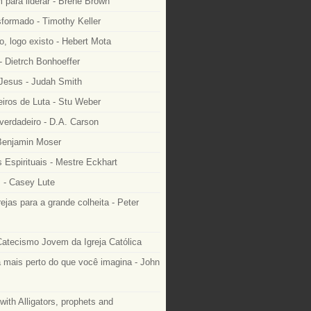
 para liderar - Brené Brown
formado - Timothy Keller
, logo existo - Hebert Mota
- Dietrch Bonhoeffer
 Jesus - Judah Smith
ros de Luta - Stu Weber
 verdadeiro - D.A. Carson
 Benjamin Moser
 Espirituais - Mestre Eckhart
 - Casey Lute
rejas para a grande colheita - Peter
Catecismo Jovem da Igreja Católica
 mais perto do que você imagina - John
with Alligators, prophets and