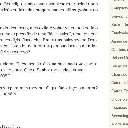
Feminismo
r Ghandi), eu não estou simplesmente agindo sob
Campagno
ouxidão ou falta de coragem para conflitos (sobretudo
Servus - A
Sozo - Da
o do desapego, a reflexão é sobre se eu sou de fato
Enraizado
 uma expressão de uma "fácil justiça", uma vez que
 condição financeira. Em outras palavras, se Deus
Amigo de 
 vem fazendo, de forma superabundante para mim,
Os Sons d
fiel e generoso?
Nelson Ma
 alerta. O evangelho é o amor e nada vale se a
Bases da 
 ele, o amor. Que o Senhor me ajude a amar!
Chamado a
2009."
Como estu
insisto para mim mesmo. O que faço, faço por amor?
Cartas Ex
ça! Amém.
O que o s
Escassez 
Becoming
A vida em