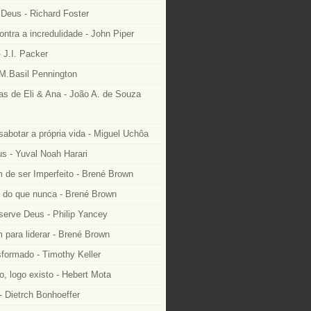
Deus - Richard Foster
ntra a incredulidade - John Piper
 J.I. Packer
M.Basil Pennington
as de Eli & Ana - João A. de Souza
sabotar a própria vida - Miguel Uchôa
 - Yuval Noah Harari
 de ser Imperfeito - Brené Brown
e do que nunca - Brené Brown
serve Deus - Philip Yancey
 para liderar - Brené Brown
formado - Timothy Keller
, logo existo - Hebert Mota
- Dietrch Bonhoeffer