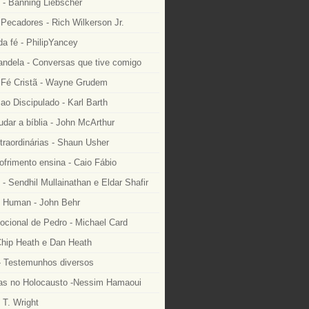
 - Banning Liebscher
Pecadores - Rich Wilkerson Jr.
a fé - PhilipYancey
ndela - Conversas que tive comigo
Fé Cristã - Wayne Grudem
o Discipulado - Karl Barth
dar a bíblia - John McArthur
traordinárias - Shaun Usher
ofrimento ensina - Caio Fábio
- Sendhil Mullainathan e Eldar Shafir
 Human - John Behr
ocional de Pedro - Michael Card
Chip Heath e Dan Heath
 Testemunhos diversos
as no Holocausto -Nessim Hamaoui
 T. Wright