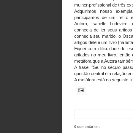
mulher-profissional de três exp
Adquirimos nosso exempl
participamos de um retiro e
Autora, Isabelle Ludovico,
conhecia de ler seus artig
conhecia seu marido, o Oscar
artigos dele e um livro (na lista
Fiquei com dificuldade de es
grifados no meu livro...então
metáfora que a Autora também
A frase: "Se, no século passa
questão central é a relação entr
A metáfora está no seguinte li
0 comentários: