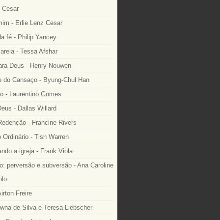
z Cesar
im - Erlie Lenz Cesar
a fé - Philip Yancey
areia - Tessa Afshar
ara Deus - Henry Nouwen
 do Cansaço - Byung-Chul Han
o - Laurentino Gomes
eus - Dallas Willard
edenção - Francine Rivers
o Ordinário - Tish Warren
ndo a igreja - Frank Viola
: perversão e subversão - Ana Caroline
lo
irton Freire
wna de Silva e Teresa Liebscher