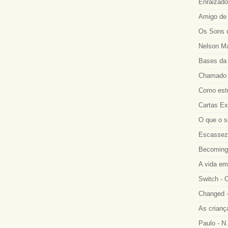
Enraizado
Amigo de 
Os Sons d
Nelson Ma
Bases da 
Chamado a
Como estu
Cartas Ex
O que o s
Escassez 
Becoming
A vida em
Switch - 
Changed -
As crianç
Paulo - N.