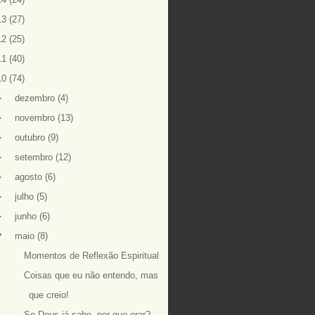
13
(27)
12
(25)
11
(40)
10
(74)
►
dezembro
(4)
►
novembro
(13)
►
outubro
(9)
►
setembro
(12)
►
agosto
(6)
►
julho
(5)
►
junho
(6)
▼
maio
(8)
Momentos de Reflexão Espiritual
Coisas que eu não entendo, mas
que creio!
Se Deus já sabe, por que orar?