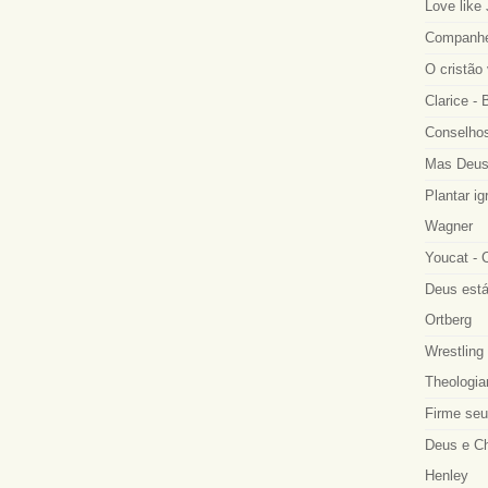
Love like
Companhei
O cristão
Clarice -
Conselhos
Mas Deus
Plantar ig
Wagner
Youcat - 
Deus está
Ortberg
Wrestling 
Theologia
Firme seu
Deus e Ch
Henley