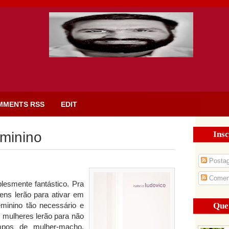
MMENTS RSS
EDIT
Insc
eminino
Posta
Coment
plesmente fantástico. Pra
ns lerão para ativar em
Que
feminino tão necessário e
 mulheres lerão para não
mpos de mulher-macho,