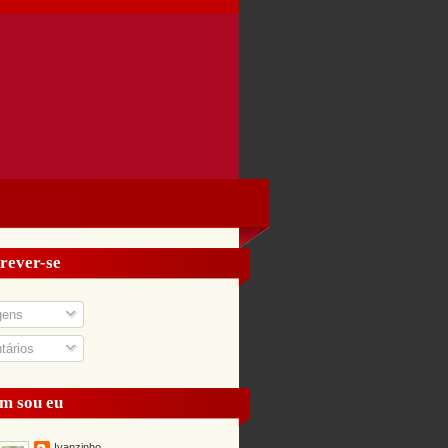
rever-se
gens
ários
m sou eu
Ivanzinho