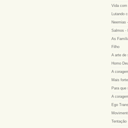
Vida com 
Lutando co
Neemias -
Salmos - 
As Famíli
Filho
A arte de 
Homo Deus
A coragem
Mais fort
Para que 
A coragem
Ego Trans
Movimento
Tentação 