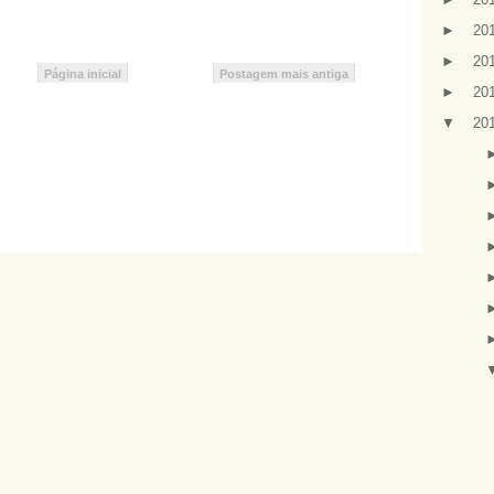
►
20
►
20
Página inicial
Postagem mais antiga
►
20
▼
20