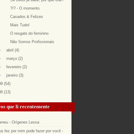
?!? - O momento
Casados & Felizes
Mais Tudo!
O resgate do feminino
Não Somos Profissionais
►
abril
(4)
►
março
(2)
►
fevereiro
(2)
►
janeiro
(3)
09
(54)
08
(13)
os que li recentemente
eneu - Orígenes Lessa
s fez por mim pode fazer por você -