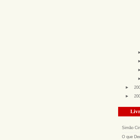
►
20
►
20
Livr
Simão Cir
O que Deu