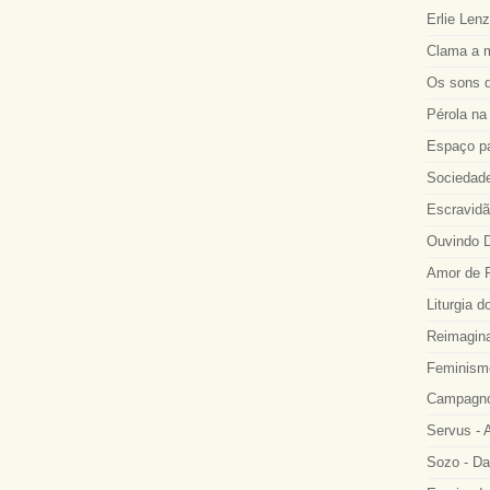
Erlie Len
Clama a m
Os sons d
Pérola na 
Espaço p
Sociedade
Escravidã
Ouvindo D
Amor de R
Liturgia d
Reimagina
Feminismo
Campagno
Servus - A
Sozo - Da