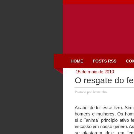
HOME
POSTS RSS
CO
15 de maio de 2010
O resgate do f
Postado por
Ivanzinho
Acabei de ler esse livro. Sim
homens e mulheres. Os home
si o "anima" princípio ativo 
escasso em nosso gênero. As
se afastarem dele, em te