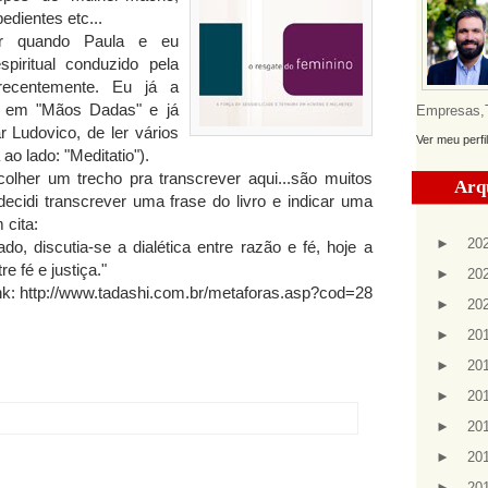
edientes etc...
ar quando Paula e eu
spiritual conduzido pela
 recentemente. Eu já a
os em "Mãos Dadas" e já
Empresas,Te
 Ludovico, de ler vários
Ver meu perfi
 ao lado: "Meditatio").
colher um trecho pra transcrever aqui...são muitos
Arq
 decidi transcrever uma frase do livro e indicar uma
 cita:
►
20
do, discutia-se a dialética entre razão e fé, hoje a
e fé e justiça."
►
20
nk:
http://www.tadashi.com.br/metaforas.asp?cod=28
►
20
►
20
►
20
►
20
►
20
►
20
►
20