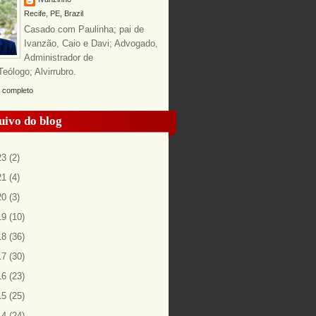
Recife, PE, Brazil
Casado com Paulinha; pai de
Ivanzão, Caio e Davi; Advogado,
Administrador de
ólogo; Alvirrubro.
l completo
uivo do blog
23
(2)
21
(4)
20
(3)
19
(10)
18
(36)
17
(30)
16
(23)
15
(25)
14
(24)