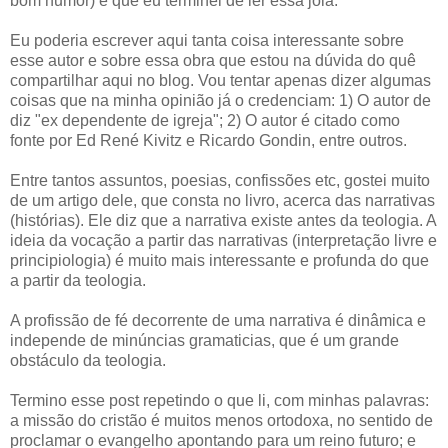
bom humor) é que eu terminei de ler essa jóia.
Eu poderia escrever aqui tanta coisa interessante sobre
esse autor e sobre essa obra que estou na dúvida do quê
compartilhar aqui no blog. Vou tentar apenas dizer algumas
coisas que na minha opinião já o credenciam: 1) O autor de
diz "ex dependente de igreja"; 2) O autor é citado como
fonte por Ed René Kivitz e Ricardo Gondin, entre outros.
Entre tantos assuntos, poesias, confissões etc, gostei muito
de um artigo dele, que consta no livro, acerca das narrativas
(histórias). Ele diz que a narrativa existe antes da teologia. A
ideia da vocação a partir das narrativas (interpretação livre e
principiologia) é muito mais interessante e profunda do que
a partir da teologia.
A profissão de fé decorrente de uma narrativa é dinâmica e
independe de minúncias gramaticias, que é um grande
obstáculo da teologia.
Termino esse post repetindo o que li, com minhas palavras:
a missão do cristão é muitos menos ortodoxa, no sentido de
proclamar o evangelho apontando para um reino futuro; e