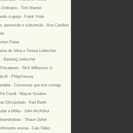
o Ordinário - Tish Warren
ndo a igreja - Frank Viola
: perversão e subversão - Ana Caroline
lo
irton Freire
wna de Silva e Teresa Liebscher
 - Banning Liebscher
Pecadores - Rich Wilkerson Jr.
a fé - PhilipYancey
ndela - Conversas que tive comigo
Fé Cristã - Wayne Grudem
o Discipulado - Karl Barth
dar a bíblia - John McArthur
traordinárias - Shaun Usher
ofrimento ensina - Caio Fábio