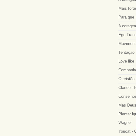
Mais fort
Para que 
A coragem
Ego Trans
Movimento
Tentação 
Love like
Companhei
O cristão
Clarice -
Conselhos
Mas Deus
Plantar ig
Wagner
Youcat - 