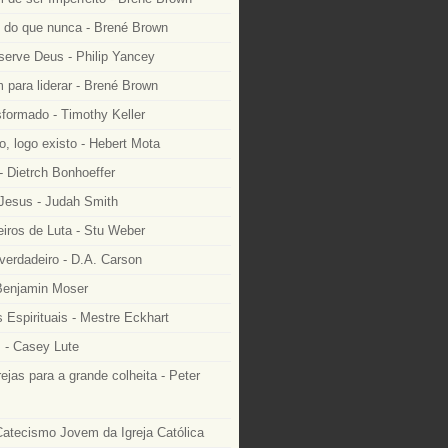
e do que nunca - Brené Brown
serve Deus - Philip Yancey
 para liderar - Brené Brown
formado - Timothy Keller
, logo existo - Hebert Mota
- Dietrch Bonhoeffer
 Jesus - Judah Smith
ros de Luta - Stu Weber
 verdadeiro - D.A. Carson
 Benjamin Moser
 Espirituais - Mestre Eckhart
 - Casey Lute
rejas para a grande colheita - Peter
Catecismo Jovem da Igreja Católica