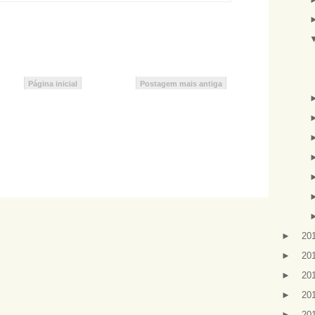
Página inicial
Postagem mais antiga
►
20
►
20
►
20
►
20
►
20