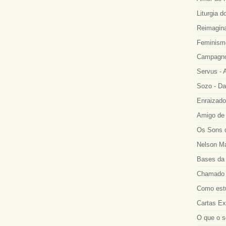
Liturgia d
Reimagina
Feminismo
Campagno
Servus - A
Sozo - Da
Enraizado
Amigo de 
Os Sons d
Nelson Ma
Bases da 
Chamado a
Como estu
Cartas Ex
O que o s