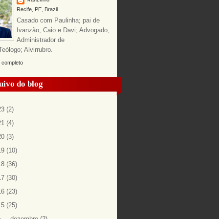
Recife, PE, Brazil
Casado com Paulinha; pai de
Ivanzão, Caio e Davi; Advogado,
Administrador de
ólogo; Alvirrubro.
l completo
uivo do blog
23
(2)
21
(4)
20
(3)
19
(10)
18
(36)
17
(30)
16
(23)
15
(25)
►
dezembro
(2)