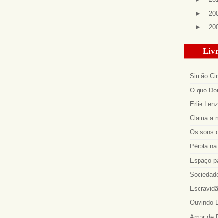
►
20
►
20
Livr
Simão Cir
O que Deu
Erlie Len
Clama a m
Os sons d
Pérola na 
Espaço p
Sociedade
Escravidã
Ouvindo D
Amor de R