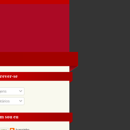
rever-se
gens
ários
m sou eu
Ivanzinho