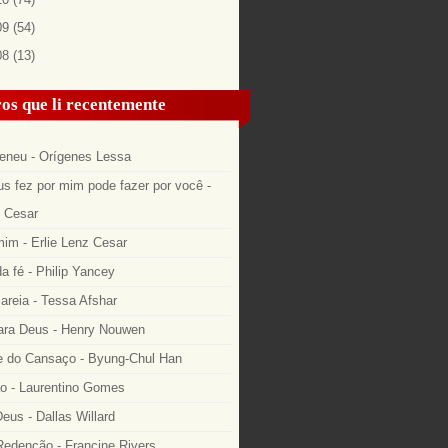
09
(54)
08
(13)
os que li recentemente
eneu - Orígenes Lessa
s fez por mim pode fazer por você -
z Cesar
im - Erlie Lenz Cesar
a fé - Philip Yancey
areia - Tessa Afshar
ara Deus - Henry Nouwen
 do Cansaço - Byung-Chul Han
o - Laurentino Gomes
eus - Dallas Willard
edenção - Francine Rivers