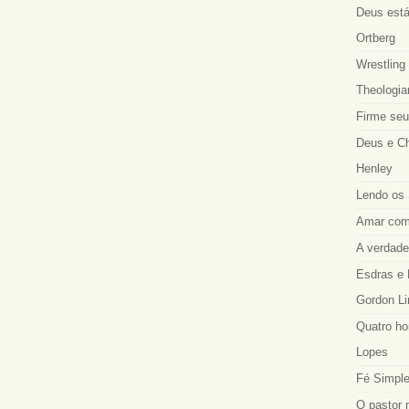
Deus está
Ortberg
Wrestling 
Theologia
Firme seu
Deus e Ch
Henley
Lendo os 
Amar como
A verdadei
Esdras e 
Gordon Li
Quatro ho
Lopes
Fé Simple
O pastor 