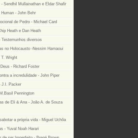
- Sendhil Mullainathan e Eldar Shafir
 Human - John Behr
ocional de Pedro - Michael Card
Chip Heath e Dan Heath
 Testemunhos diversos
as no Holocausto -Nessim Hamaoui
 T. Wright
Deus - Richard Foster
ntra a incredulidade - John Piper
 J.I. Packer
M.Basil Pennington
as de Eli & Ana - João A. de Souza
sabotar a própria vida - Miguel Uchôa
 - Yuval Noah Harari
 de ser Imperfeito - Brené Brown