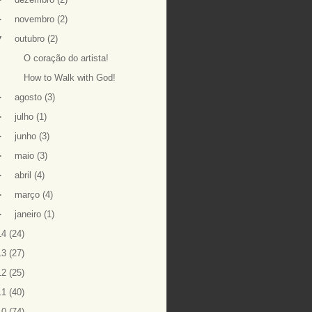
►
novembro
(2)
▼
outubro
(2)
O coração do artista!
How to Walk with God!
►
agosto
(3)
►
julho
(1)
►
junho
(3)
►
maio
(3)
►
abril
(4)
►
março
(4)
►
janeiro
(1)
14
(24)
13
(27)
12
(25)
11
(40)
10
(74)