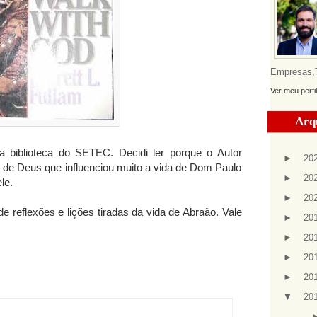
Empresas,Te
Ver meu perfi
Arq
na biblioteca do SETEC. Decidi ler porque o Autor
►
20
 de Deus que influenciou muito a vida de Dom Paulo
►
20
le.
►
20
de reflexões e lições tiradas da vida de Abraão. Vale
►
20
►
20
►
20
►
20
▼
20