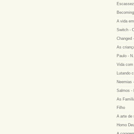
Escassez 
Becoming
A vida em
Switch - 
Changed -
As crianç
Paulo - N.
Vida com 
Lutando co
Neemias -
Salmos - 
As Famíli
Filho
A arte de 
Homo Deus
A coragem