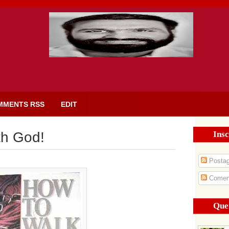
MMENTS RSS
EDIT
Insc
th God!
Posta
Coment
Que