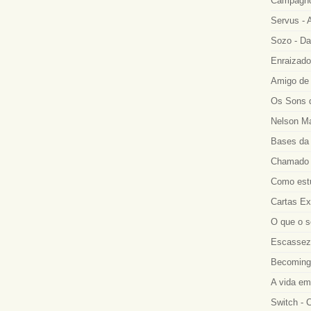
Campagno
Servus - A
Sozo - Da
Enraizado
Amigo de 
Os Sons d
Nelson Ma
Bases da 
Chamado a
Como estu
Cartas Ex
O que o s
Escassez 
Becoming
A vida em
Switch - 