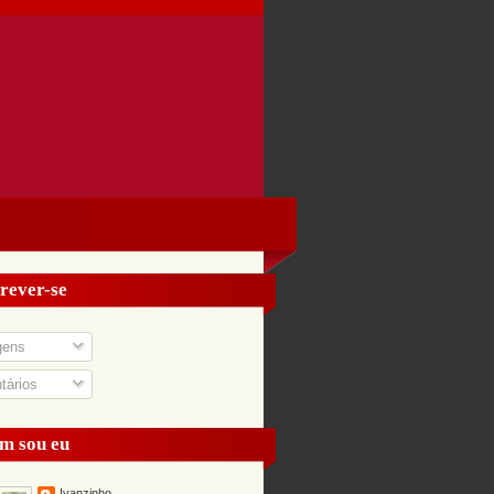
rever-se
gens
ários
m sou eu
Ivanzinho