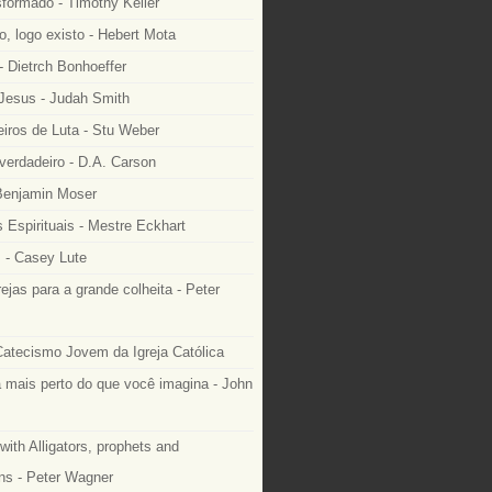
formado - Timothy Keller
, logo existo - Hebert Mota
- Dietrch Bonhoeffer
 Jesus - Judah Smith
ros de Luta - Stu Weber
 verdadeiro - D.A. Carson
 Benjamin Moser
 Espirituais - Mestre Eckhart
 - Casey Lute
rejas para a grande colheita - Peter
Catecismo Jovem da Igreja Católica
 mais perto do que você imagina - John
with Alligators, prophets and
ns - Peter Wagner