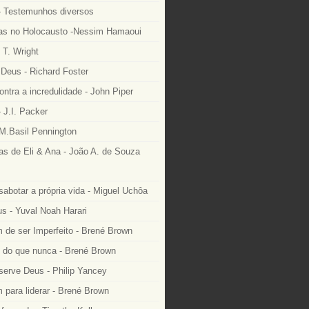
 Testemunhos diversos
as no Holocausto -Nessim Hamaoui
 T. Wright
Deus - Richard Foster
ntra a incredulidade - John Piper
 J.I. Packer
M.Basil Pennington
as de Eli & Ana - João A. de Souza
sabotar a própria vida - Miguel Uchôa
 - Yuval Noah Harari
 de ser Imperfeito - Brené Brown
e do que nunca - Brené Brown
serve Deus - Philip Yancey
 para liderar - Brené Brown