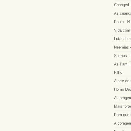
Changed -
As crianç
Paulo - N.
Vida com 
Lutando co
Neemias -
Salmos - 
As Famíli
Filho
A arte de 
Homo Deus
A coragem
Mais fort
Para que 
A coragem