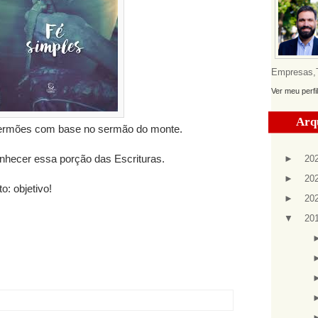
Empresas,Te
Ver meu perfi
Arq
 sermões com base no sermão do monte.
nhecer essa porção das Escrituras.
►
20
►
20
o: objetivo!
►
20
▼
20