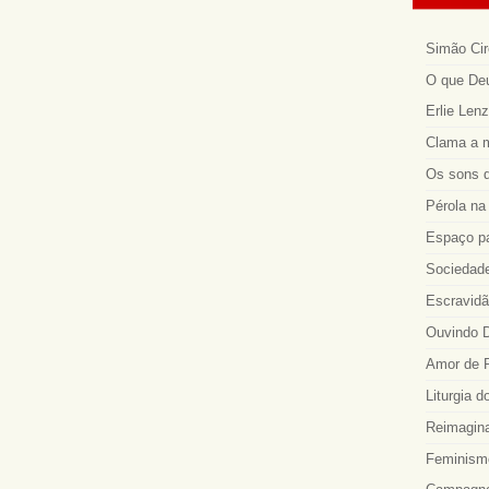
Simão Cir
O que Deu
Erlie Len
Clama a m
Os sons d
Pérola na 
Espaço p
Sociedade
Escravidã
Ouvindo D
Amor de R
Liturgia d
Reimagina
Feminismo