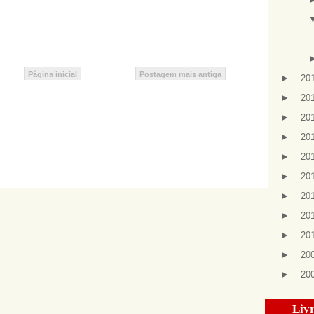
Página inicial
Postagem mais antiga
►
20
►
20
►
20
►
20
►
20
►
20
►
20
►
20
►
20
►
20
►
20
Livr