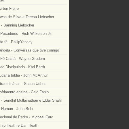
lo
irton Freire
wna de Silva e Teresa Liebscher
 - Banning Liebscher
Pecadores - Rich Wilkerson Jr.
a fé - PhilipYancey
ndela - Conversas que tive comigo
Fé Cristã - Wayne Grudem
o Discipulado - Karl Barth
dar a bíblia - John McArthur
traordinárias - Shaun Usher
ofrimento ensina - Caio Fábio
- Sendhil Mullainathan e Eldar Shafir
 Human - John Behr
ocional de Pedro - Michael Card
Chip Heath e Dan Heath