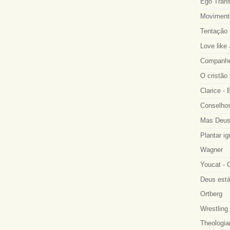
Ego Trans
Movimento
Tentação 
Love like
Companhei
O cristão
Clarice -
Conselhos
Mas Deus
Plantar ig
Wagner
Youcat - 
Deus está
Ortberg
Wrestling 
Theologia