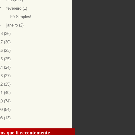
▼
fevereiro
(1)
Fé Simples!
►
janeiro
(2)
18
(36)
17
(30)
16
(23)
15
(25)
14
(24)
13
(27)
12
(25)
11
(40)
10
(74)
09
(54)
08
(13)
os que li recentemente