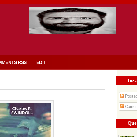
MMENTS RSS
EDIT
Insc
Posta
Coment
Que