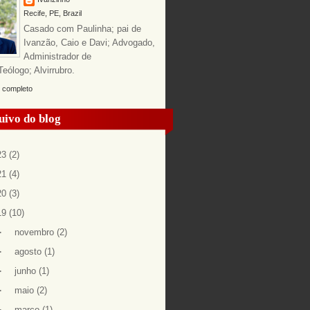
Recife, PE, Brazil
Casado com Paulinha; pai de
Ivanzão, Caio e Davi; Advogado,
Administrador de
ólogo; Alvirrubro.
l completo
uivo do blog
23
(2)
21
(4)
20
(3)
19
(10)
►
novembro
(2)
►
agosto
(1)
►
junho
(1)
►
maio
(2)
►
março
(1)