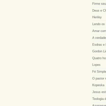
Firme seu
Deus e Ch
Henley
Lendo os 
Amar como
A verdadei
Esdras e 
Gordon Li
Quatro ho
Lopes
Fé Simple
O pastor 
Kopeska
Jesus est
Teologia d
Azorrague