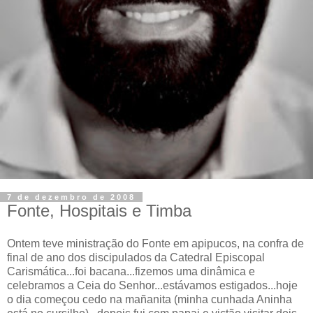
7 de dezembro de 2008
Fonte, Hospitais e Timba
Ontem teve ministração do Fonte em apipucos, na confra de
final de ano dos discipulados da Catedral Episcopal
Carismática...foi bacana...fizemos uma dinâmica e
celebramos a Ceia do Senhor...estávamos estigados...hoje
o dia começou cedo na mañanita (minha cunhada Aninha