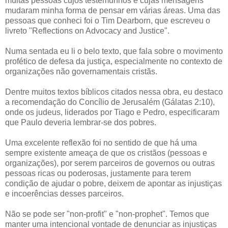
muitas pessoas cujos testemunhos e cujas mensagens
mudaram minha forma de pensar em várias áreas. Uma das
pessoas que conheci foi o Tim Dearborn, que escreveu o
livreto "Reflections on Advocacy and Justice".
Numa sentada eu li o belo texto, que fala sobre o movimento
profético de defesa da justiça, especialmente no contexto de
organizações não governamentais cristãs.
Dentre muitos textos bíblicos citados nessa obra, eu destaco
a recomendação do Concílio de Jerusalém (Gálatas 2:10),
onde os judeus, liderados por Tiago e Pedro, especificaram
que Paulo deveria lembrar-se dos pobres.
Uma excelente reflexão foi no sentido de que há uma
sempre existente ameaça de que os cristãos (pessoas e
organizações), por serem parceiros de governos ou outras
pessoas ricas ou poderosas, justamente para terem
condição de ajudar o pobre, deixem de apontar as injustiças
e incoerências desses parceiros.
Não se pode ser "non-profit" e "non-prophet". Temos que
manter uma intencional vontade de denunciar as injustiças