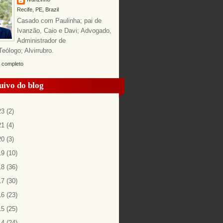
Recife, PE, Brazil
Casado com Paulinha; pai de
Ivanzão, Caio e Davi; Advogado,
Administrador de
ólogo; Alvirrubro.
l completo
uivo do blog
23
(2)
21
(4)
20
(3)
19
(10)
18
(36)
17
(30)
16
(23)
15
(25)
14
(24)