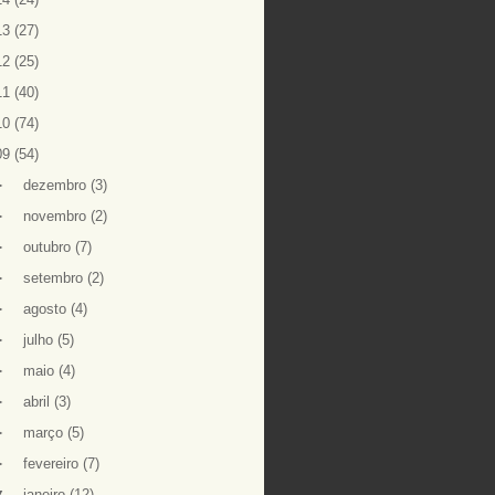
13
(27)
12
(25)
11
(40)
10
(74)
09
(54)
►
dezembro
(3)
►
novembro
(2)
►
outubro
(7)
►
setembro
(2)
►
agosto
(4)
►
julho
(5)
►
maio
(4)
►
abril
(3)
►
março
(5)
►
fevereiro
(7)
▼
janeiro
(12)