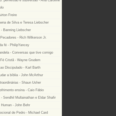
: perversão e subversão - Ana Caroline
lo
irton Freire
wna de Silva e Teresa Liebscher
 - Banning Liebscher
Pecadores - Rich Wilkerson Jr.
a fé - PhilipYancey
ndela - Conversas que tive comigo
Fé Cristã - Wayne Grudem
o Discipulado - Karl Barth
dar a bíblia - John McArthur
traordinárias - Shaun Usher
ofrimento ensina - Caio Fábio
- Sendhil Mullainathan e Eldar Shafir
 Human - John Behr
ocional de Pedro - Michael Card