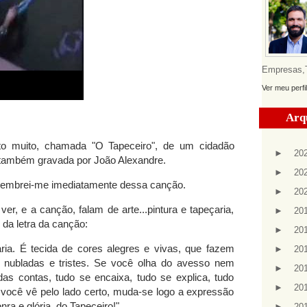
Empresas,Te
Ver meu perfi
Arq
o muito, chamada "O Tapeceiro", de um cidadão
►
20
 também gravada por João Alexandre.
►
20
 lembrei-me imediatamente dessa canção.
►
20
, e a canção, falam de arte...pintura e tapeçaria,
►
20
 da letra da canção:
►
20
ria. É tecida de cores alegres e vivas, que fazem
►
20
 nubladas e tristes. Se você olha do avesso nem
►
20
as contas, tudo se encaixa, tudo se explica, tudo
►
20
você vê pelo lado certo, muda-se logo a expressão
nra e glória, do Tapeceiro!"
►
20