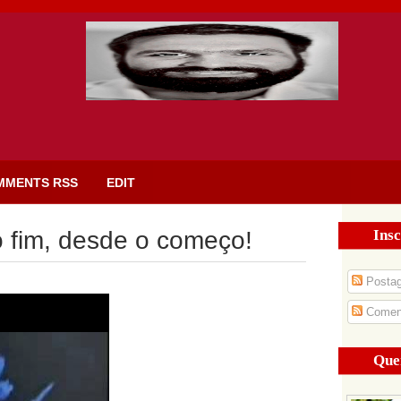
MMENTS RSS
EDIT
Insc
o fim, desde o começo!
Posta
Coment
Que