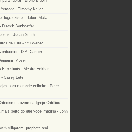
 para liderar - Brené Brown
formado - Timothy Keller
, logo existo - Hebert Mota
- Dietrch Bonhoeffer
 Jesus - Judah Smith
ros de Luta - Stu Weber
 verdadeiro - D.A. Carson
 Benjamin Moser
 Espirituais - Mestre Eckhart
 - Casey Lute
rejas para a grande colheita - Peter
Catecismo Jovem da Igreja Católica
 mais perto do que você imagina - John
with Alligators, prophets and