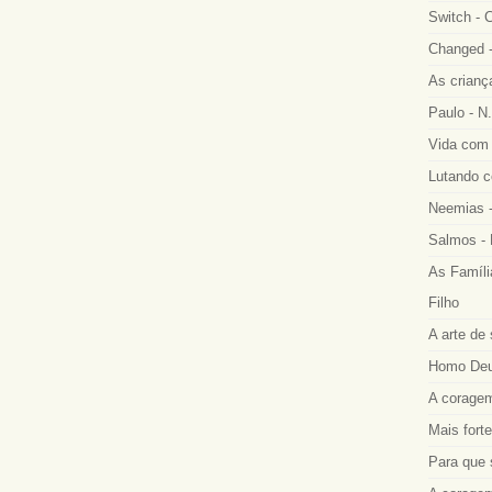
Switch - 
Changed -
As crianç
Paulo - N.
Vida com 
Lutando co
Neemias -
Salmos - 
As Famíli
Filho
A arte de 
Homo Deus
A coragem
Mais fort
Para que 