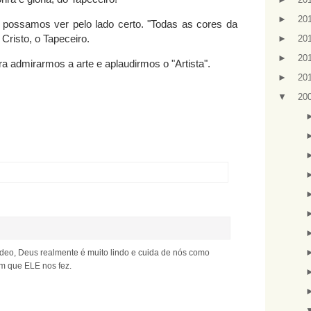
►
20
 possamos ver pelo lado certo. "Todas as cores da
Cristo, o Tapeceiro.
►
20
►
20
a admirarmos a arte e aplaudirmos o "Artista".
►
20
▼
20
ídeo, Deus realmente é muito lindo e cuida de nós como
im que ELE nos fez.