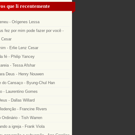
os que li recentemente
eneu - Orígenes Lessa
s fez por mim pode fazer por você -
z Cesar
im - Erlie Lenz Cesar
a fé - Philip Yancey
areia - Tessa Afshar
ara Deus - Henry Nouwen
 do Cansaço - Byung-Chul Han
o - Laurentino Gomes
eus - Dallas Willard
edenção - Francine Rivers
o Ordinário - Tish Warren
ndo a igreja - Frank Viola