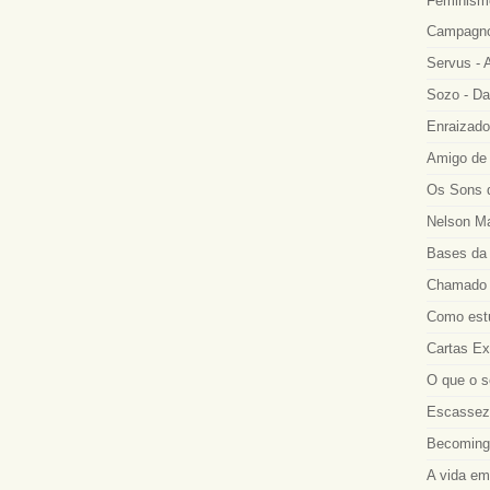
Feminismo
Campagno
Servus - A
Sozo - Da
Enraizado
Amigo de 
Os Sons d
Nelson Ma
Bases da 
Chamado a
Como estu
Cartas Ex
O que o s
Escassez 
Becoming
A vida em