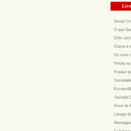
Livr
Simão Cir
O que Deu
Erlie Len
Clama a m
Os sons d
Pérola na 
Espaço p
Sociedade
Escravidã
Ouvindo D
Amor de R
Liturgia d
Reimagina