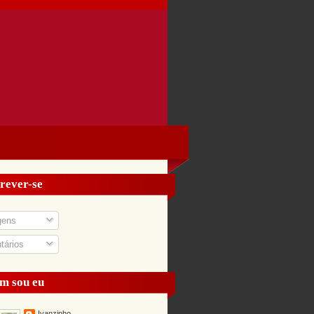
rever-se
gens
ários
m sou eu
Ivanzinho