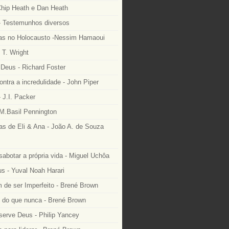
Chip Heath e Dan Heath
 Testemunhos diversos
as no Holocausto -Nessim Hamaoui
 T. Wright
Deus - Richard Foster
ntra a incredulidade - John Piper
 J.I. Packer
M.Basil Pennington
as de Eli & Ana - João A. de Souza
sabotar a própria vida - Miguel Uchôa
 - Yuval Noah Harari
 de ser Imperfeito - Brené Brown
e do que nunca - Brené Brown
serve Deus - Philip Yancey