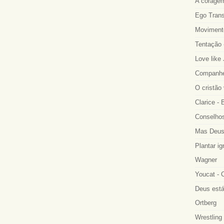
A coragem
Ego Trans
Movimento
Tentação 
Love like
Companhei
O cristão
Clarice -
Conselhos
Mas Deus
Plantar ig
Wagner
Youcat - 
Deus está
Ortberg
Wrestling 