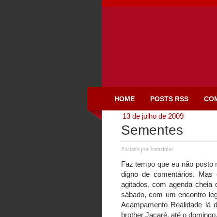
HOME
POSTS RSS
CO
13 de julho de 2009
Sementes
Postado por
Ivanzinho
Faz tempo que eu não posto na
digno de comentários. Mas
agitados, com agenda cheia de
sábado, com um encontro leg
Acampamento Realidade lá da
brother Jacaré, até o domingo