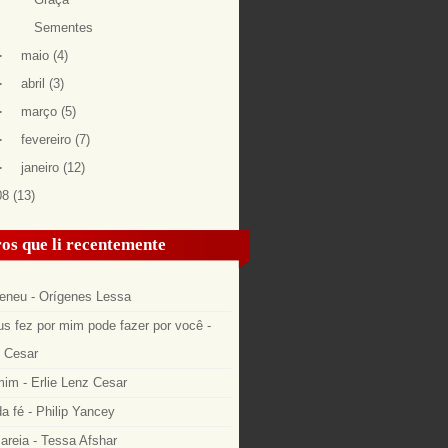
Sementes
►
maio
(4)
►
abril
(3)
►
março
(5)
►
fevereiro
(7)
►
janeiro
(12)
08
(13)
os que li recentemente
eneu - Orígenes Lessa
s fez por mim pode fazer por você -
z Cesar
im - Erlie Lenz Cesar
a fé - Philip Yancey
areia - Tessa Afshar