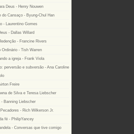
ara Deus - Henry Nouwen
 do Cansaço - Byung-Chul Han
o - Laurentino Gomes
eus - Dallas Willard
edenção - Francine Rivers
o Ordinário - Tish Warren
ndo a igreja - Frank Viola
: perversão e subversão - Ana Caroline
lo
irton Freire
wna de Silva e Teresa Liebscher
 - Banning Liebscher
Pecadores - Rich Wilkerson Jr.
a fé - PhilipYancey
ndela - Conversas que tive comigo