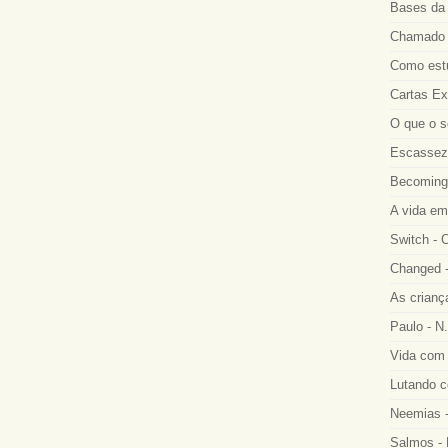
Bases da 
Chamado a
Como estu
Cartas Ex
O que o s
Escassez 
Becoming
A vida em
Switch - 
Changed -
As crianç
Paulo - N.
Vida com 
Lutando co
Neemias -
Salmos - 