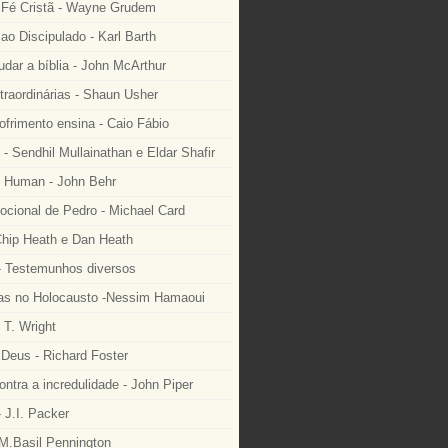
Fé Cristã - Wayne Grudem
o Discipulado - Karl Barth
dar a bíblia - John McArthur
traordinárias - Shaun Usher
ofrimento ensina - Caio Fábio
- Sendhil Mullainathan e Eldar Shafir
 Human - John Behr
ocional de Pedro - Michael Card
Chip Heath e Dan Heath
 Testemunhos diversos
as no Holocausto -Nessim Hamaoui
 T. Wright
Deus - Richard Foster
ntra a incredulidade - John Piper
 J.I. Packer
M.Basil Pennington