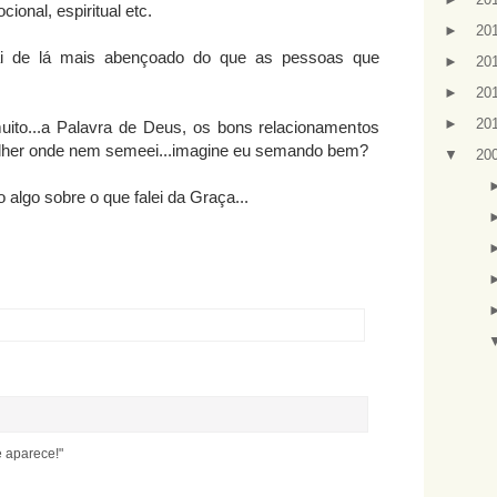
cional, espiritual etc.
►
20
i de lá mais abençoado do que as pessoas que
►
20
►
20
►
20
ito...a Palavra de Deus, os bons relacionamentos
olher onde nem semeei...imagine eu semando bem?
▼
20
algo sobre o que falei da Graça...
 aparece!"