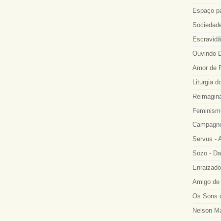
Espaço p
Sociedade
Escravidã
Ouvindo D
Amor de R
Liturgia d
Reimagina
Feminismo
Campagno
Servus - A
Sozo - Da
Enraizado
Amigo de 
Os Sons d
Nelson Ma