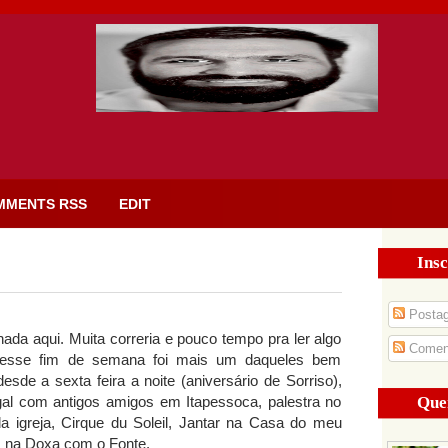
MMENTS RSS
EDIT
Insc
Posta
da aqui. Muita correria e pouco tempo pra ler algo
Coment
 esse fim de semana foi mais um daqueles bem
sde a sexta feira a noite (aniversário de Sorriso),
Que
al com antigos amigos em Itapessoca, palestra no
 igreja, Cirque du Soleil, Jantar na Casa do meu
, na Doxa com o Fonte.