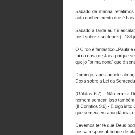
Sábado de manhã refletimos
auto conhecimento que é bac
Sábado a tarde eu fui escala
post sobre isso depois)...184
O Circo é fantástico...Paula e
fui na casa de Jaca porque s
queijo "prima dona" que é sens
Domingo, após aquele almoço
Doxa sobre a Lei da Semeadur
(Gálatas 6:7) - Não erreis: 
homem semear, isso também c
(II Corintios 9:6) - E digo is
que semeia em abundância, em
Devemos ter fé que Deus poder
nossa responsabilidade de pl