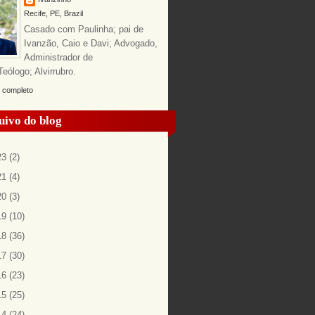
Recife, PE, Brazil
Casado com Paulinha; pai de
Ivanzão, Caio e Davi; Advogado,
Administrador de
ólogo; Alvirrubro.
l completo
uivo do blog
23
(2)
21
(4)
20
(3)
19
(10)
18
(36)
17
(30)
16
(23)
15
(25)
14
(24)