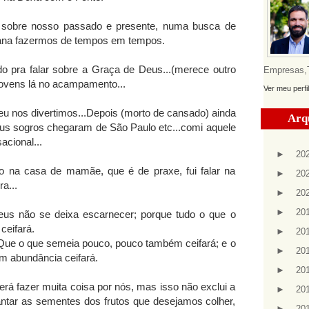
 sobre nosso passado e presente, numa busca de
ana fazermos de tempos em tempos.
do pra falar sobre a Graça de Deus...(merece outro
Empresas,Te
 jovens lá no acampamento...
Ver meu perfi
 eu nos divertimos...Depois (morto de cansado) ainda
Arq
eus sogros chegaram de São Paulo etc...comi aquele
acional...
►
20
 na casa de mamãe, que é de praxe, fui falar na
►
20
a...
►
20
►
20
Deus não se deixa escarnecer; porque tudo o que o
eifará.
►
20
to: Que o que semeia pouco, pouco também ceifará; e o
►
20
 abundância ceifará.
►
20
á fazer muita coisa por nós, mas isso não exclui a
►
20
antar as sementes dos frutos que desejamos colher,
►
20