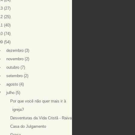
13
(27)
12
(25)
11
(40)
10
(74)
09
(54)
►
dezembro
(3)
►
novembro
(2)
►
outubro
(7)
►
setembro
(2)
►
agosto
(4)
▼
julho
(5)
Por que você não quer mais ir à
igreja?
Desventuras da Vida Cristã - Raiva
Casa do Julgamento
Graça