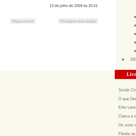
13 de julho de 2009 às 20:41
Página inicial
Postagem mais antiga
►
20
Livr
Simão Cir
O que Deu
Erlie Len
Clama a m
Os sons d
Pérola na 