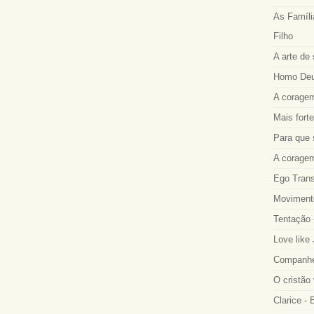
As Famíli
Filho
A arte de 
Homo Deus
A coragem
Mais fort
Para que 
A coragem
Ego Trans
Movimento
Tentação 
Love like
Companhei
O cristão
Clarice -