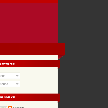
rever-se
gens
ários
m sou eu
Ivanzinho