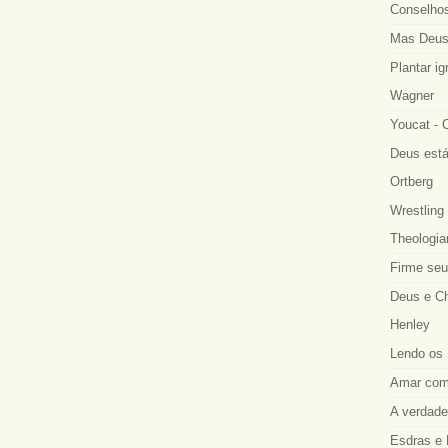
Conselhos
Mas Deus
Plantar ig
Wagner
Youcat - 
Deus está
Ortberg
Wrestling 
Theologia
Firme seu
Deus e Ch
Henley
Lendo os 
Amar como
A verdadei
Esdras e 