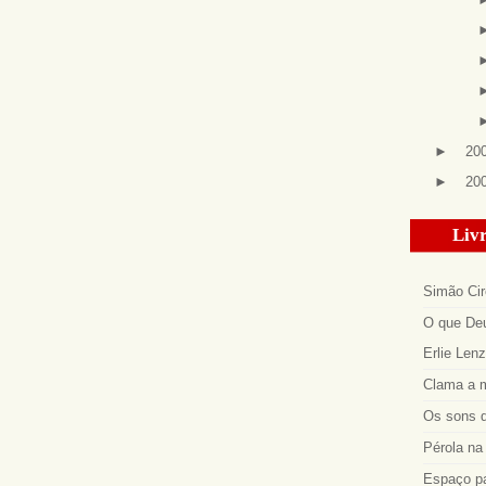
►
20
►
20
Livr
Simão Cir
O que Deu
Erlie Len
Clama a m
Os sons d
Pérola na 
Espaço p