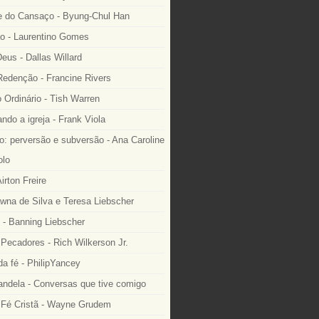
 do Cansaço - Byung-Chul Han
o - Laurentino Gomes
eus - Dallas Willard
edenção - Francine Rivers
o Ordinário - Tish Warren
ndo a igreja - Frank Viola
: perversão e subversão - Ana Caroline
lo
irton Freire
wna de Silva e Teresa Liebscher
 - Banning Liebscher
Pecadores - Rich Wilkerson Jr.
a fé - PhilipYancey
ndela - Conversas que tive comigo
Fé Cristã - Wayne Grudem