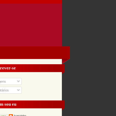
rever-se
gens
ários
m sou eu
Ivanzinho