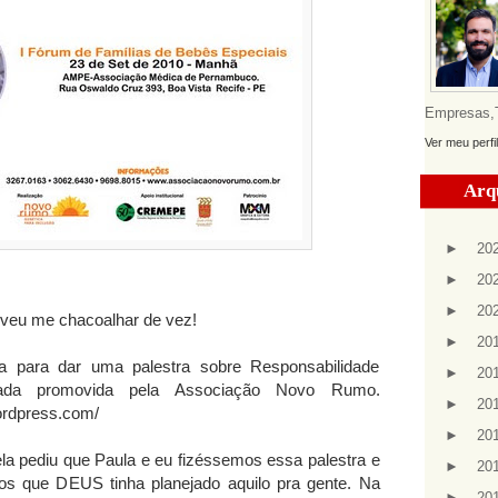
Empresas,Te
Ver meu perfi
Arq
►
20
►
20
►
20
veu me chacoalhar de vez!
►
20
 para dar uma palestra sobre Responsabilidade
►
20
nada promovida pela Associação Novo Rumo.
►
20
ordpress.com/
►
20
a pediu que Paula e eu fizéssemos essa palestra e
►
20
s que DEUS tinha planejado aquilo pra gente. Na
►
20