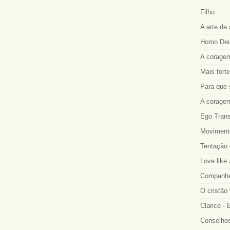
Filho
A arte de 
Homo Deus
A coragem
Mais fort
Para que 
A coragem
Ego Trans
Movimento
Tentação 
Love like
Companhei
O cristão
Clarice -
Conselhos