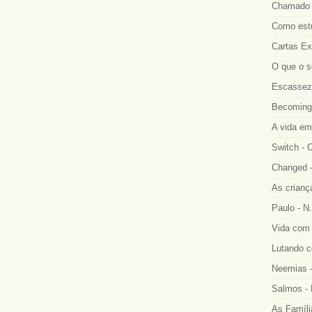
Chamado a
Como estu
Cartas Ex
O que o s
Escassez 
Becoming
A vida em
Switch - 
Changed -
As crianç
Paulo - N.
Vida com 
Lutando co
Neemias -
Salmos - 
As Famíli