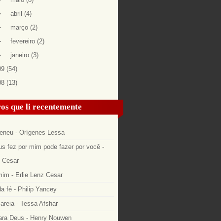
►
abril
(4)
►
março
(2)
►
fevereiro
(2)
►
janeiro
(3)
09
(54)
08
(13)
os que li recentemente
eneu - Orígenes Lessa
s fez por mim pode fazer por você -
z Cesar
im - Erlie Lenz Cesar
a fé - Philip Yancey
areia - Tessa Afshar
ara Deus - Henry Nouwen