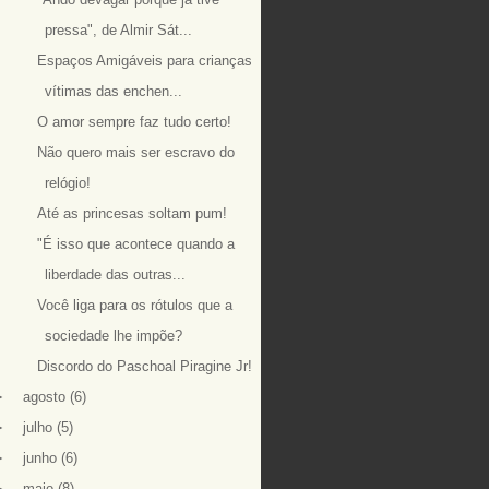
pressa", de Almir Sát...
Espaços Amigáveis para crianças
vítimas das enchen...
O amor sempre faz tudo certo!
Não quero mais ser escravo do
relógio!
Até as princesas soltam pum!
"É isso que acontece quando a
liberdade das outras...
Você liga para os rótulos que a
sociedade lhe impõe?
Discordo do Paschoal Piragine Jr!
►
agosto
(6)
►
julho
(5)
►
junho
(6)
►
maio
(8)