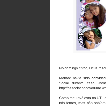
No domingo então, Deus resol
Mamãe havia sido convidada
Social durante essa Jor
http://associacaonovorumo.w
Como meu avô está na UTI, el
nós fomos, mas não sabíamo