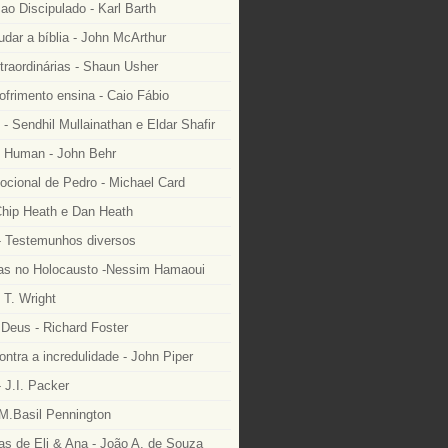
o Discipulado - Karl Barth
dar a bíblia - John McArthur
traordinárias - Shaun Usher
ofrimento ensina - Caio Fábio
- Sendhil Mullainathan e Eldar Shafir
 Human - John Behr
ocional de Pedro - Michael Card
Chip Heath e Dan Heath
 Testemunhos diversos
as no Holocausto -Nessim Hamaoui
 T. Wright
Deus - Richard Foster
ntra a incredulidade - John Piper
 J.I. Packer
M.Basil Pennington
as de Eli & Ana - João A. de Souza