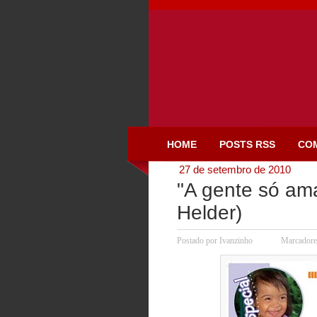
HOME
POSTS RSS
CO
27 de setembro de 2010
"A gente só am
Helder)
Postado por
Ivanzinho
Marcadore