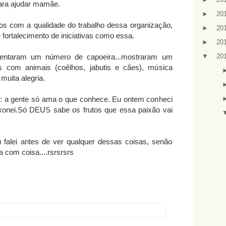
ara ajudar mamãe.
►
20
s com a qualidade do trabalho dessa organização,
►
20
fortalecimento de iniciativas como essa.
►
20
sentaram um número de capoeira...mostraram um
▼
20
s com animais (coêlhos, jabutis e cães), música
muita alegria.
u: a gente só ama o que conhece. Eu ontem conheci
ixonei.Só DEUS sabe os frutos que essa paixão vai
falei antes de ver qualquer dessas coisas, senão
a com coisa....rsrsrsrs