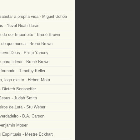
sabotar a própria vida - Miguel Uchôa
 - Yuval Noah Harari
 de ser Imperfeito - Brené Brown
e do que nunca - Brené Brown
serve Deus - Philip Yancey
 para liderar - Brené Brown
formado - Timothy Keller
, logo existo - Hebert Mota
- Dietrch Bonhoeffer
 Jesus - Judah Smith
ros de Luta - Stu Weber
 verdadeiro - D.A. Carson
 Benjamin Moser
 Espirituais - Mestre Eckhart