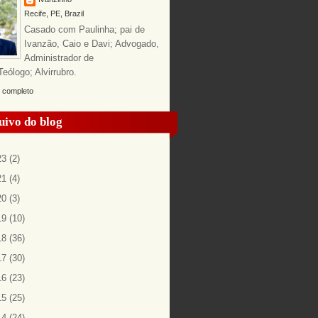
Recife, PE, Brazil
Casado com Paulinha; pai de
Ivanzão, Caio e Davi; Advogado,
Administrador de
ólogo; Alvirrubro.
l completo
uivo do blog
23
(2)
21
(4)
20
(3)
19
(10)
18
(36)
17
(30)
16
(23)
15
(25)
14
(24)