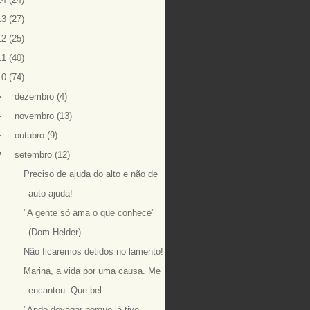
13
(27)
12
(25)
11
(40)
10
(74)
►
dezembro
(4)
►
novembro
(13)
►
outubro
(9)
▼
setembro
(12)
Preciso de ajuda do alto e não de
auto-ajuda!
"A gente só ama o que conhece"
(Dom Helder)
Não ficaremos detidos no lamento!
Marina, a vida por uma causa. Me
encantou. Que bel...
"Ando devagar porque já tive