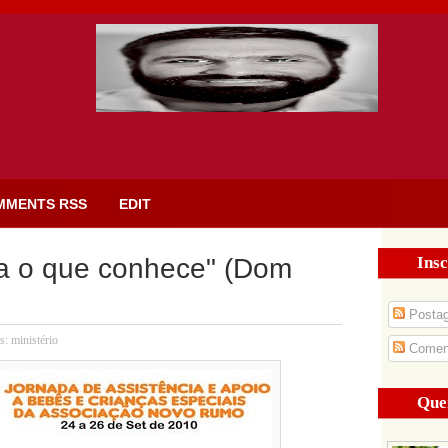
MMENTS RSS
EDIT
Insc
a o que conhece" (Dom
Posta
s:
ministério
Coment
Que